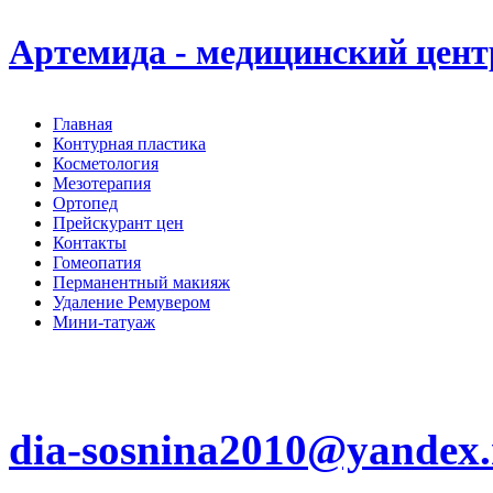
Артемида - медицинский цент
Главная
Контурная пластика
Косметология
Мезотерапия
Ортопед
Прейскурант цен
Контакты
Гомеопатия
Перманентный макияж
Удаление Ремувером
Мини-татуаж
+7(4942)31-84-53 +7(962)180-95-65
г. Кострома, Молочная Гора д. 4/1-1
dia-sosnina2010@yandex.