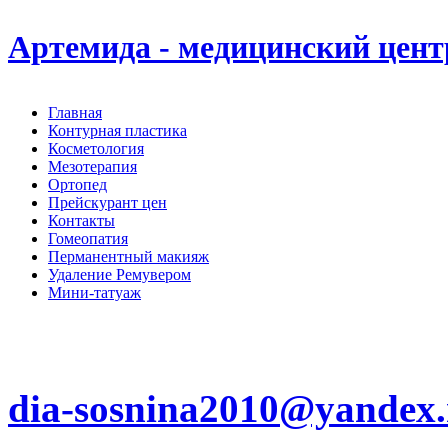
Артемида - медицинский цент
Главная
Контурная пластика
Косметология
Мезотерапия
Ортопед
Прейскурант цен
Контакты
Гомеопатия
Перманентный макияж
Удаление Ремувером
Мини-татуаж
+7(4942)31-84-53 +7(962)180-95-65
г. Кострома, Молочная Гора д. 4/1-1
dia-sosnina2010@yandex.