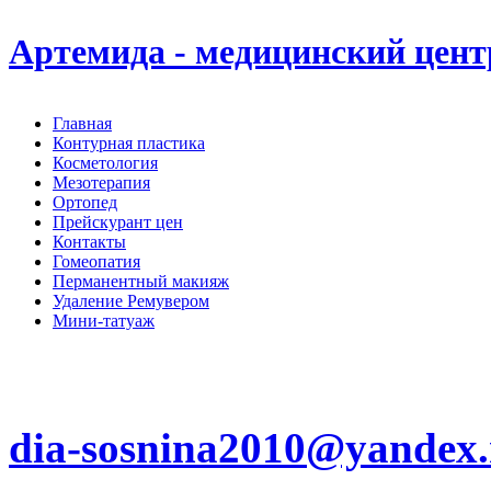
Артемида - медицинский цент
Главная
Контурная пластика
Косметология
Мезотерапия
Ортопед
Прейскурант цен
Контакты
Гомеопатия
Перманентный макияж
Удаление Ремувером
Мини-татуаж
+7(4942)31-84-53 +7(962)180-95-65
г. Кострома, Молочная Гора д. 4/1-1
dia-sosnina2010@yandex.